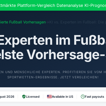
tmärkte
Plattform-Vergleich
Datenanalyse
KI-Progno
ierte Fußball Vorhersagen
→
KI vs. Experten im Fußball: Die 
 Experten im Fußba
elste Vorhersage-
EN UND MENSCHLICHE EXPERTEN. PROFITIEREN SIE VOM 
SPORTWETTEN-ERGEBNISSE. JETZT VERGLEICHEN!
gust 2026
Licensed
Available in US
Fast payouts