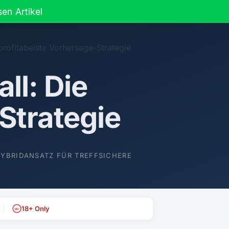
sen
Artikel
profitabelste Vorhersage-Strategie
ll: Die
Strategie
HYBRIDANSATZ FÜR TREFFSICHERE
18+ Only
18+