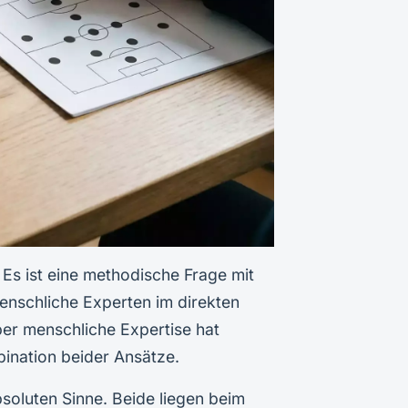
Es ist eine methodische Frage mit
enschliche Experten im direkten
ber menschliche Expertise hat
bination beider Ansätze.
soluten Sinne. Beide liegen beim