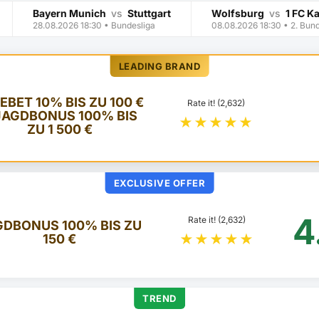
Bayern Munich
vs
Stuttgart
Wolfsburg
vs
1 FC Kaise
28.08.2026 18:30 • Bundesliga
08.08.2026 18:30 • 2. Bundesli
LEADING BRAND
EBET 10% BIS ZU 100 €
Rate it! (2,632)
JAGDBONUS 100% BIS
★★★★★
ZU 1 500 €
EXCLUSIVE OFFER
4
Rate it! (2,632)
GDBONUS 100% BIS ZU
150 €
★★★★★
TREND