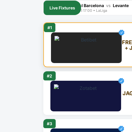
Espanyol Barcelona
vs
Levante
Live Fixtures
16.08.2026 17:00 • LaLiga
#1
FRE
+ 
#2
JA
#3