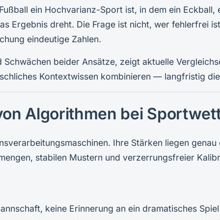
ußball ein Hochvarianz-Sport ist, in dem ein Eckball, 
 Ergebnis dreht. Die Frage ist nicht, wer fehlerfrei is
orschung eindeutige Zahlen.
nd Schwächen beider Ansätze, zeigt aktuelle Vergleich
chliches Kontextwissen kombinieren — langfristig die
 von Algorithmen bei Sportwet
nsverarbeitungsmaschinen. Ihre Stärken liegen genau 
engen, stabilen Mustern und verzerrungsfreier Kalibr
mannschaft, keine Erinnerung an ein dramatisches Spiel