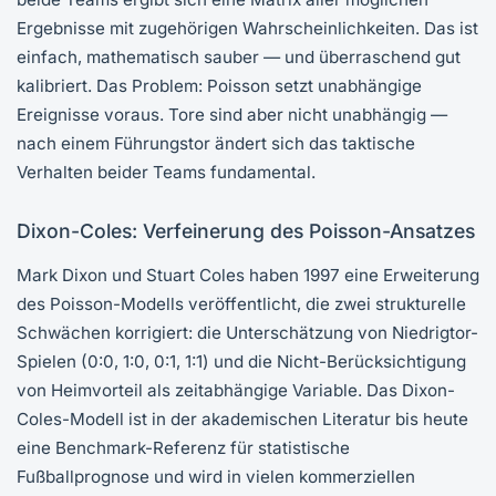
Ergebnisse mit zugehörigen Wahrscheinlichkeiten. Das ist
einfach, mathematisch sauber — und überraschend gut
kalibriert. Das Problem: Poisson setzt unabhängige
Ereignisse voraus. Tore sind aber nicht unabhängig —
nach einem Führungstor ändert sich das taktische
Verhalten beider Teams fundamental.
Dixon-Coles: Verfeinerung des Poisson-Ansatzes
Mark Dixon und Stuart Coles haben 1997 eine Erweiterung
des Poisson-Modells veröffentlicht, die zwei strukturelle
Schwächen korrigiert: die Unterschätzung von Niedrigtor-
Spielen (0:0, 1:0, 0:1, 1:1) und die Nicht-Berücksichtigung
von Heimvorteil als zeitabhängige Variable. Das Dixon-
Coles-Modell ist in der akademischen Literatur bis heute
eine Benchmark-Referenz für statistische
Fußballprognose und wird in vielen kommerziellen