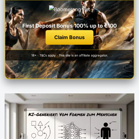
First Deposit Bonus 100% up to €100
Claim Bonus
18+ · T&Cs apply · This site is an affiliate aggregator.