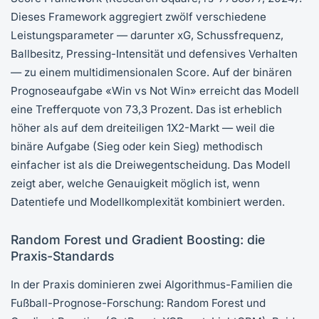
Dieses Framework aggregiert zwölf verschiedene
Leistungsparameter — darunter xG, Schussfrequenz,
Ballbesitz, Pressing-Intensität und defensives Verhalten
— zu einem multidimensionalen Score. Auf der binären
Prognoseaufgabe «Win vs Not Win» erreicht das Modell
eine Trefferquote von 73,3 Prozent. Das ist erheblich
höher als auf dem dreiteiligen 1X2-Markt — weil die
binäre Aufgabe (Sieg oder kein Sieg) methodisch
einfacher ist als die Dreiwegentscheidung. Das Modell
zeigt aber, welche Genauigkeit möglich ist, wenn
Datentiefe und Modellkomplexität kombiniert werden.
Random Forest und Gradient Boosting: die
Praxis-Standards
In der Praxis dominieren zwei Algorithmus-Familien die
Fußball-Prognose-Forschung: Random Forest und