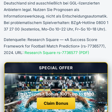
Deutschland sind ausschließlich bei GGL-lizenzierten
Anbietern legal. Nutzen Sie Prognosen als
Informationswerkzeug, nicht als Entscheidungsautomatik.
Bei problematischem Spielverhalten: BZgA-Hotline 0800 1
37 27 00 (kostenlos, Mo–Do 10–22 Uhr, Fr–So 10–18 Uhr).
Datenquelle: Research Square — «A Success Score
Framework for Football Match Prediction» (rs-7736577),
2024. URL:
Research Square rs-7736577 (PDF)
SPECIAL OFFER
First Deposit Bonus 100% up to €100
Claim Bonus