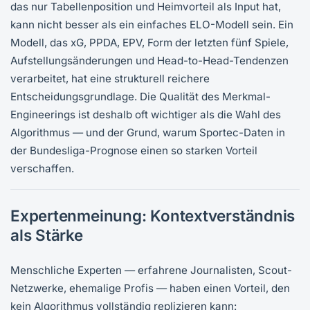
das nur Tabellenposition und Heimvorteil als Input hat,
kann nicht besser als ein einfaches ELO-Modell sein. Ein
Modell, das xG, PPDA, EPV, Form der letzten fünf Spiele,
Aufstellungsänderungen und Head-to-Head-Tendenzen
verarbeitet, hat eine strukturell reichere
Entscheidungsgrundlage. Die Qualität des Merkmal-
Engineerings ist deshalb oft wichtiger als die Wahl des
Algorithmus — und der Grund, warum Sportec-Daten in
der Bundesliga-Prognose einen so starken Vorteil
verschaffen.
Expertenmeinung: Kontextverständnis
als Stärke
Menschliche Experten — erfahrene Journalisten, Scout-
Netzwerke, ehemalige Profis — haben einen Vorteil, den
kein Algorithmus vollständig replizieren kann: