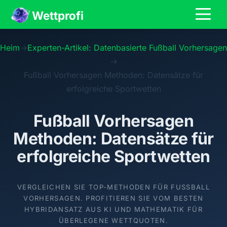
Wettprofi
Heim
→
Experten-Artikel: Datenbasierte Fußball Vorhersagen
→
Fußball Vorhersagen Methoden: Datensätze für
erfolgreiche Sportwetten
Fußball Vorhersagen
Methoden: Datensätze für
erfolgreiche Sportwetten
VERGLEICHEN SIE TOP-METHODEN FÜR FUSSBALL V
ORHERSAGEN. PROFITIEREN SIE VOM BESTEN H
YBRIDANSATZ AUS KI UND MATHEMATIK FÜR Ü
BERLEGENE WETTQUOTEN.