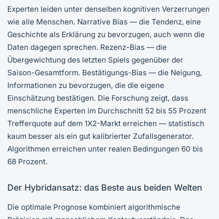
Experten leiden unter denselben kognitiven Verzerrungen
wie alle Menschen. Narrative Bias — die Tendenz, eine
Geschichte als Erklärung zu bevorzugen, auch wenn die
Daten dagegen sprechen. Rezenz-Bias — die
Übergewichtung des letzten Spiels gegenüber der
Saison-Gesamtform. Bestätigungs-Bias — die Neigung,
Informationen zu bevorzugen, die die eigene
Einschätzung bestätigen. Die Forschung zeigt, dass
menschliche Experten im Durchschnitt 52 bis 55 Prozent
Trefferquote auf dem 1X2-Markt erreichen — statistisch
kaum besser als ein gut kalibrierter Zufallsgenerator.
Algorithmen erreichen unter realen Bedingungen 60 bis
68 Prozent.
Der Hybridansatz: das Beste aus beiden Welten
Die optimale Prognose kombiniert algorithmische