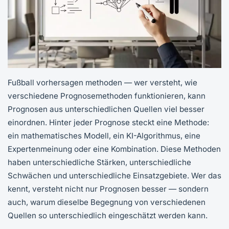
Fußball vorhersagen methoden — wer versteht, wie
verschiedene Prognosemethoden funktionieren, kann
Prognosen aus unterschiedlichen Quellen viel besser
einordnen. Hinter jeder Prognose steckt eine Methode:
ein mathematisches Modell, ein KI-Algorithmus, eine
Expertenmeinung oder eine Kombination. Diese Methoden
haben unterschiedliche Stärken, unterschiedliche
Schwächen und unterschiedliche Einsatzgebiete. Wer das
kennt, versteht nicht nur Prognosen besser — sondern
auch, warum dieselbe Begegnung von verschiedenen
Quellen so unterschiedlich eingeschätzt werden kann.