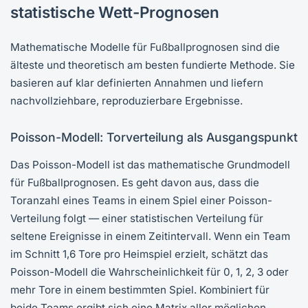
statistische Wett-Prognosen
Mathematische Modelle für Fußballprognosen sind die
älteste und theoretisch am besten fundierte Methode. Sie
basieren auf klar definierten Annahmen und liefern
nachvollziehbare, reproduzierbare Ergebnisse.
Poisson-Modell: Torverteilung als Ausgangspunkt
Das Poisson-Modell ist das mathematische Grundmodell
für Fußballprognosen. Es geht davon aus, dass die
Toranzahl eines Teams in einem Spiel einer Poisson-
Verteilung folgt — einer statistischen Verteilung für
seltene Ereignisse in einem Zeitintervall. Wenn ein Team
im Schnitt 1,6 Tore pro Heimspiel erzielt, schätzt das
Poisson-Modell die Wahrscheinlichkeit für 0, 1, 2, 3 oder
mehr Tore in einem bestimmten Spiel. Kombiniert für
beide Teams ergibt sich eine Matrix aller möglichen