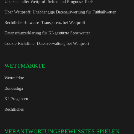
Übersicht aller Wettprofi Seiten und Prognose-Tools
Über Wettprofi: Unabhängige Datenauswertung für Fußballwetten
Rechtliche Hinweise: Transparenz bei Wettprofi
Datenschutzerklärung für KI-gestützte Sportwetten
Cookie-Richtlinie: Datenverwaltung bei Wettprofi
WETTMÄRKTE
Wettmärkte
Bundesliga
KI-Prognosen
Rechtliches
VERANTWORTUNGSBEWUSSTES SPIELEN